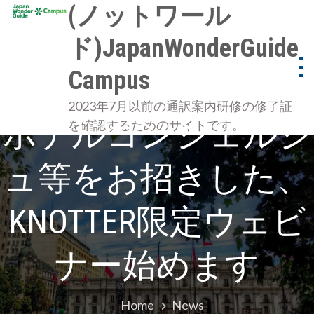
Skip
(ノットワール
to
ド)JapanWonderGuide
content
Campus
2023年7月以前の通訳案内研修の修了証
ホテルコンシェルジ
を確認するためのサイトです。
ュ等をお招きした、
KNOTTER限定ウェビ
ナー始めます
Home
News