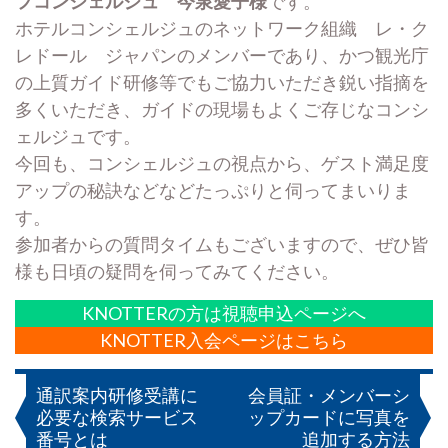
フコンシェルジュ 今泉愛子様
です。
ホテルコンシェルジュのネットワーク組織 レ・ク
レドール ジャパンのメンバーであり、かつ観光庁
の上質ガイド研修等でもご協力いただき鋭い指摘を
多くいただき、ガイドの現場もよくご存じなコンシ
ェルジュです。
今回も、コンシェルジュの視点から、ゲスト満足度
アップの秘訣などなどたっぷりと伺ってまいりま
す。
参加者からの質問タイムもございますので、ぜひ皆
様も日頃の疑問を伺ってみてください。
KNOTTERの方は視聴申込ページへ
KNOTTER入会ページはこちら
投
通訳案内研修受講に
会員証・メンバーシ
必要な検索サービス
ップカードに写真を
稿
番号とは
追加する方法