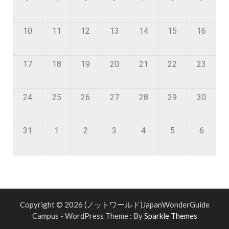
10
11
12
13
14
15
16
17
18
19
20
21
22
23
24
25
26
27
28
29
30
31
1
2
3
4
5
6
Copyright © 2026 (ノットワールド)JapanWonderGuide
Campus - WordPress Theme : By
Sparkle Themes