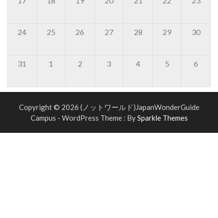
17
18
19
20
21
22
23
24
25
26
27
28
29
30
31
1
2
3
4
5
6
Copyright © 2026 (ノットワールド)JapanWonderGuide
Campus - WordPress Theme : By
Sparkle Themes