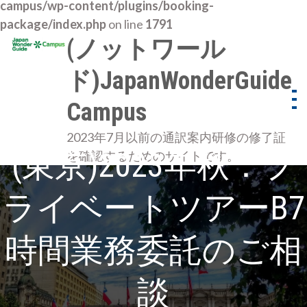
campus/wp-content/plugins/booking-
package/index.php
on line
1791
Skip
(ノットワール
to
ド)JapanWonderGuide
content
Campus
2023年7月以前の通訳案内研修の修了証
(東京)2023年秋：プ
を確認するためのサイトです。
ライベートツアーB7
時間業務委託のご相
談