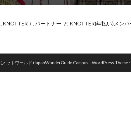
KNOTTER＋, パートナー, と KNOTTER(年払い)メ
6 (ノットワールド)JapanWonderGuide Campus - WordPress Theme :