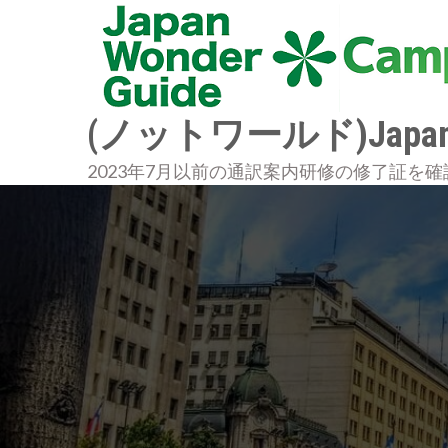
Skip
to
content
(ノットワールド)JapanWo
2023年7月以前の通訳案内研修の修了証を