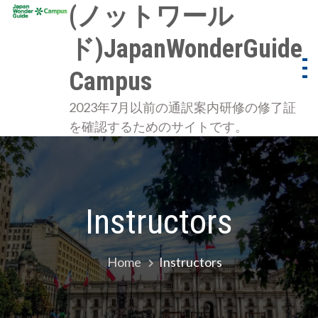
Skip
(ノットワール
to
ド)JapanWonderGuide
content
Campus
2023年7月以前の通訳案内研修の修了証
を確認するためのサイトです。
Instructors
Home
Instructors