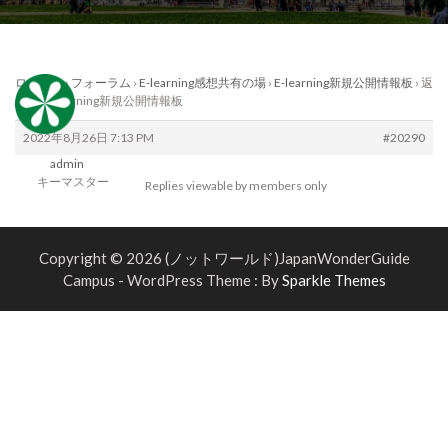
ログイン
›
フォーラム
›
E-learning感想共有の場
›
E-learning新規公開情報板
›
返
信先: E-learning新規公開情報板
2022年8月26日 7:13 PM
#20290
admin
キーマスター
Replies viewable by members only
Copyright © 2026 (ノットワールド)JapanWonderGuide
Campus - WordPress Theme : By
Sparkle Themes